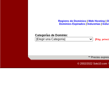
Registro de Dominios
|
Web Hosting
|
D
Dominios Expirados
|
Industrias
|
Indu
Categorías de Dominio:
[Pág. princi
** Precios expre
© 2002/2022 Solo10.com