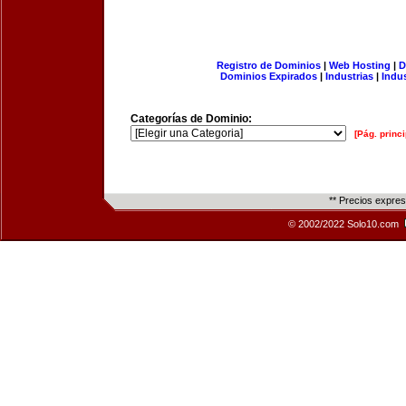
Registro de Dominios
|
Web Hosting
|
D
Dominios Expirados
|
Industrias
|
Indu
Categorías de Dominio:
[Pág. princi
** Precios expre
© 2002/2022 Solo10.com