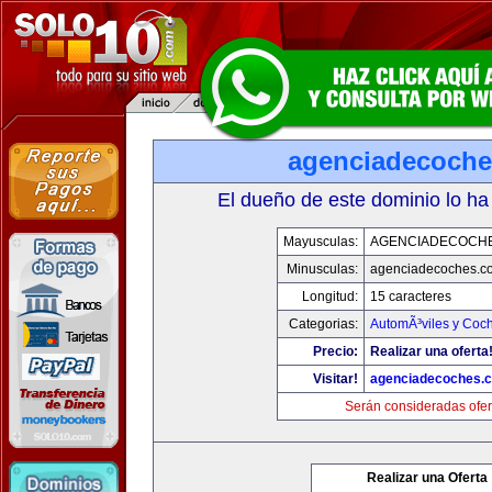
agenciadecoch
El dueño de este dominio lo ha
Mayusculas:
AGENCIADECOCH
Minusculas:
agenciadecoches.c
Longitud:
15 caracteres
Categorias:
AutomÃ³viles y Coc
Precio:
Realizar una oferta
Visitar!
agenciadecoches.
Serán consideradas ofer
Realizar una Oferta