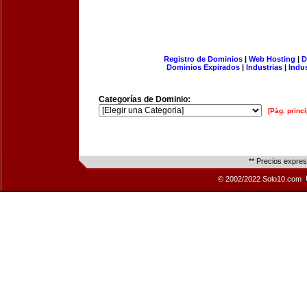
Registro de Dominios
|
Web Hosting
|
D
Dominios Expirados
|
Industrias
|
Indu
Categorías de Dominio:
[Pág. princi
** Precios expre
© 2002/2022 Solo10.com