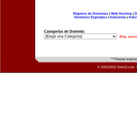
Registro de Dominios
|
Web Hosting
|
D
Dominios Expirados
|
Industrias
|
Indu
Categorías de Dominio:
[Pág. princi
** Precios expre
© 2002/2022 Solo10.com