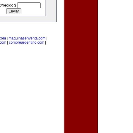
Ofrecido $
.com
|
maquinasenventa.com
|
.com
|
compreargentino.com
|