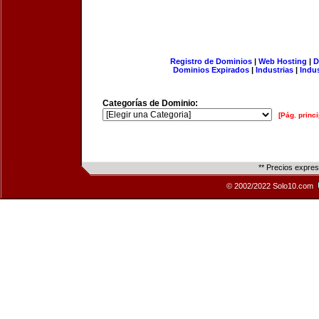
Registro de Dominios
|
Web Hosting
|
D
Dominios Expirados
|
Industrias
|
Indu
Categorías de Dominio:
[Pág. princi
** Precios expre
© 2002/2022 Solo10.com