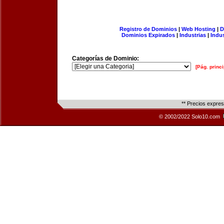
Registro de Dominios
|
Web Hosting
|
D
Dominios Expirados
|
Industrias
|
Indu
Categorías de Dominio:
[Pág. princi
** Precios expre
© 2002/2022 Solo10.com