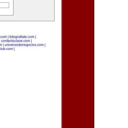
.com
|
fotografiate.com
|
|
contactoclave.com
|
om
|
universodenegocios.com
|
club.com
|