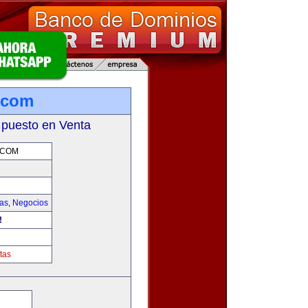
.com
 puesto en Venta
.COM
ias
,
Negocios
!
tas