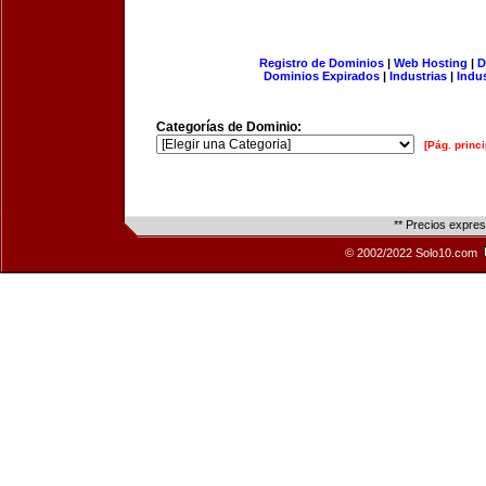
Registro de Dominios
|
Web Hosting
|
D
Dominios Expirados
|
Industrias
|
Indu
Categorías de Dominio:
[Pág. princi
** Precios expre
© 2002/2022 Solo10.com