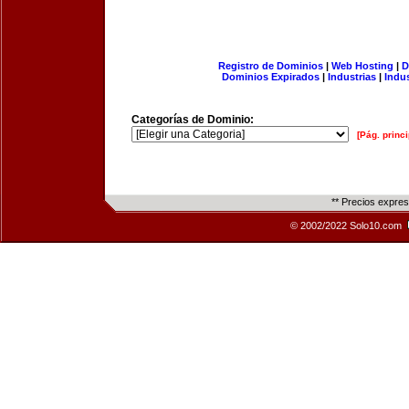
Registro de Dominios
|
Web Hosting
|
D
Dominios Expirados
|
Industrias
|
Indu
Categorías de Dominio:
[Pág. princi
** Precios expre
© 2002/2022 Solo10.com