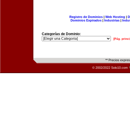
Registro de Dominios
|
Web Hosting
|
D
Dominios Expirados
|
Industrias
|
Indu
Categorías de Dominio:
[Pág. princi
** Precios expre
© 2002/2022 Solo10.com