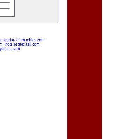
buscadordeinmuebles.com
|
om
|
hotelesdebrasil.com
|
gentina.com
|