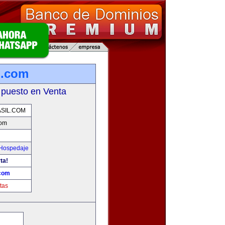
l.com
 puesto en Venta
SIL.COM
com
 Hospedaje
ta!
.com
tas