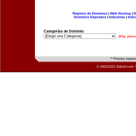
Registro de Dominios
|
Web Hosting
|
D
Dominios Expirados
|
Industrias
|
Indu
Categorías de Dominio:
[Pág. princi
** Precios expre
© 2002/2022 Solo10.com