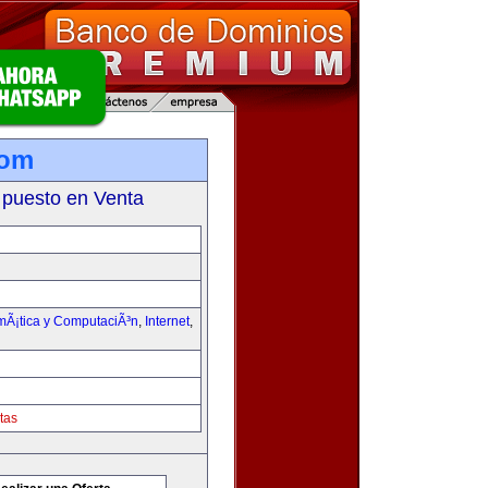
com
 puesto en Venta
rmÃ¡tica y ComputaciÃ³n
,
Internet
,
tas