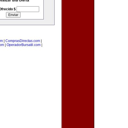
ealizar una Oferta
Ofrecido $
om
|
ComprasDirectas.com
|
com
|
OperadorBursatil.com
|