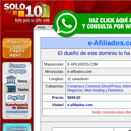
e-Afiliados.
El dueño de este dominio lo ha
Mayusculas:
E-AFILIADOS.COM
Minusculas:
e-afiliados.com
Longitud:
11 caracteres
Categorias:
Compras y Comercio ElectrÃ³nico
,
Info
Negocios
,
Web Hosting y Dominios
Precio:
$899.00
Visitar!
e-afiliados.com
Serán consideradas ofer