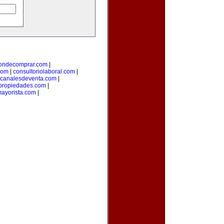
ondecomprar.com
|
com
|
consultoriolaboral.com
|
canalesdeventa.com
|
propiedades.com
|
ayorista.com
|