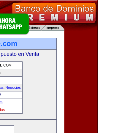
e.com
 puesto en Venta
E.COM
m
ias
,
Negocios
!
om
tas