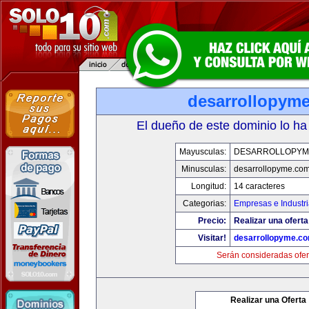
desarrollopym
El dueño de este dominio lo ha
Mayusculas:
DESARROLLOPYM
Minusculas:
desarrollopyme.co
Longitud:
14 caracteres
Categorias:
Empresas e Industr
Precio:
Realizar una oferta
Visitar!
desarrollopyme.c
Serán consideradas ofer
Realizar una Oferta