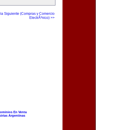
ia Siguiente (Compras y Comercio
ElectrÃ³nico) >>
ominios En Venta
strias Argentinas